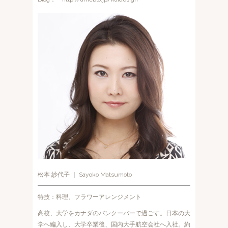
松本 紗代子 ｜ Sayoko Matsumoto
特技：料理、フラワーアレンジメント
高校、大学をカナダのバンクーバーで過ごす。日本の大
学へ編入し、大学卒業後、国内大手航空会社へ入社。約