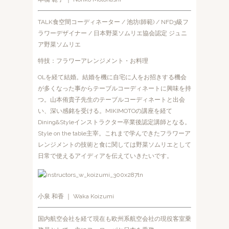
TALK食空間コーディネーター / 池坊(師範) / NFD3級フ
ラワーデザイナー / 日本野菜ソムリエ協会認定 ジュニ
ア野菜ソムリエ
特技：フラワーアレンジメント・お料理
OLを経て結婚。結婚を機に自宅に人をお招きする機会
が多くなった事からテーブルコーディネートに興味を持
つ。山本侑貴子先生のテーブルコーディネートと出会
い、深い感銘を受ける。MIKIMOTOの講座を経て
Dining&Styleインストラクター卒業後認定講師となる。
Style on the table主宰。これまで学んできたフラワーア
レンジメントの技術と食に関しては野菜ソムリエとして
日常で使えるアイディアを伝えていきたいです。
小泉 和香 ｜ Waka Koizumi
国内航空会社を経て現在も欧州系航空会社の現役客室乗