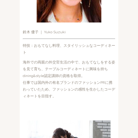
鈴木 優子 ｜ Yuko Suzuki
特技：おもてなし料理、スタイリッシュなコーディネー
ト
海外での両親の外交官生活の中で、おもてなしをする姿
を見て育ち、テーブルコーディネートに興味を持ち
dining&style認定講師の資格を取得。
仕事では国内外の有名ブランドのファッションPRに携
わっていたため、ファッションの感性を生かしたコーデ
ィネートを目指す。