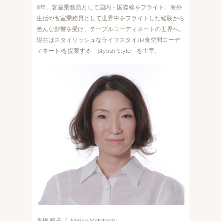
6年、客室乗務員として国内・国際線をフライト。海外
生活や客室乗務員として世界中をフライトした経験から
色んな影響を受け、テーブルコーディネートの世界へ。
現在はスタイリッシュなライフスタイル(食空間コーデ
ィネート)を提案する「Stylish Style」を主宰。
本橋 範子 ｜ Noriko Motohashi