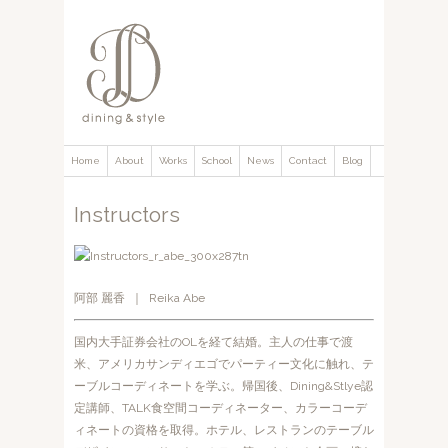
Home
About
Works
School
News
Contact
Blog
Instructors
阿部 麗香 ｜ Reika Abe
国内大手証券会社のOLを経て結婚。主人の仕事で渡
米、アメリカサンディエゴでパーティー文化に触れ、テ
ーブルコーディネートを学ぶ。帰国後、Dining&Stlye認
定講師、TALK食空間コーディネーター、カラーコーデ
ィネートの資格を取得。ホテル、レストランのテーブル