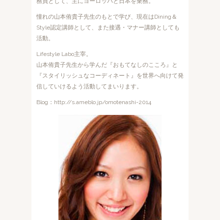
務員として、主にヨーロッパと日本を乗務。
憧れの山本侑貴子先生のもとで学び、現在はDining＆
Style認定講師として、また接遇・マナー講師としても
活動。
Lifestyle Labo主宰。
山本侑貴子先生から学んだ『おもてなしのこころ』と
『スタイリッシュなコーディネート』を世界へ向けて発
信していけるよう活動してまいります。
Blog：http://s.ameblo.jp/omotenashi-2014