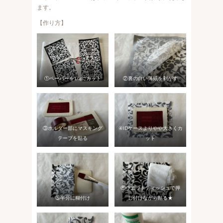
ます。
【作り方】
①ペーパーを1/4にカット
②裏の白い薄紙を剥がす
③ホルダー部にマスキング
④IDケースよりやや大きくカ
テープを貼る
ット
⑥ウエットティッシュで押
⑤半分に糊付け
し付けながら貼る★