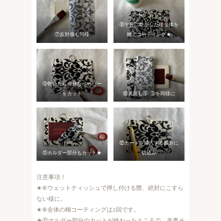
⑧十分に乾かした後全体を
⑦反対側も同様
糊でコーティング★
⑨乾いたら余分なペーパー
をカット
⑩表面も④- ⑨を同様に
⑫カードを挿入する部分に
⑪ホルダー部分もカット★
切込み
注意事項！
★⑥ウェットティッシュで押し付ける際、絶対にこすら
ない様に。
★⑧全体の糊コーティングは2回です。
★⑪ホルダー部分のカットが終わったところで、表裏そ