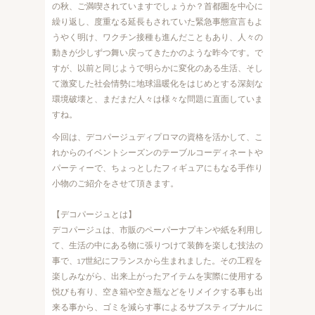
の秋、ご満喫されていますでしょうか？首都圏を中心に
繰り返し、度重なる延長もされていた緊急事態宣言もよ
うやく明け、ワクチン接種も進んだこともあり、人々の
動きが少しずつ舞い戻ってきたかのような昨今です。で
すが、以前と同じようで明らかに変化のある生活、そし
て激変した社会情勢に地球温暖化をはじめとする深刻な
環境破壊と、まだまだ人々は様々な問題に直面していま
すね。
今回は、デコパージュディプロマの資格を活かして、こ
れからのイベントシーズンのテーブルコーディネートや
パーティーで、ちょっとしたフィギュアにもなる手作り
小物のご紹介をさせて頂きます。
【デコパージュとは】
デコパージュは、市販のペーパーナプキンや紙を利用し
て、生活の中にある物に張りつけて装飾を楽しむ技法の
事で、17世紀にフランスから生まれました。その工程を
楽しみながら、出来上がったアイテムを実際に使用する
悦びも有り、空き箱や空き瓶などをリメイクする事も出
来る事から、ゴミを減らす事によるサブスティブナルに