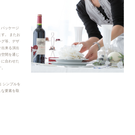
、パッケージ
す。 またお
ング等、デザ
そ出来る演出
食空間を通じ
トに合わせた
す。
出 シンプルを
ュな要素を取