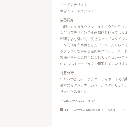
フードアナリスト
食育インストラクター
自己紹介
「想い」から形をクリエイトするCIやロゴ
など商業デザインの企画制作を行っておりま
料理をより魅力的に見せるフードスタイリ
イン制作を主業務としたアッシュだからこ
をプラスしながら食空間をプロデュース。
皆様が幸せな気持ちになれるようコンセプ
STORYあるテーブルをご提案してまいりま
得意分野
STORYのあるテーブルコーディネートの演
基本にモダン、エレガント、スタイリッシ
り入れたスタイル
http://www.ash-h.jp/
https://www.facebook.com/ash.table/